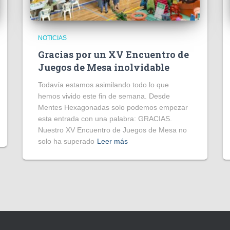
NOTICIAS
Gracias por un XV Encuentro de
Juegos de Mesa inolvidable
Todavía estamos asimilando todo lo que
hemos vivido este fin de semana. Desde
Mentes Hexagonadas solo podemos empezar
esta entrada con una palabra: GRACIAS.
Nuestro XV Encuentro de Juegos de Mesa no
solo ha superado
Leer más