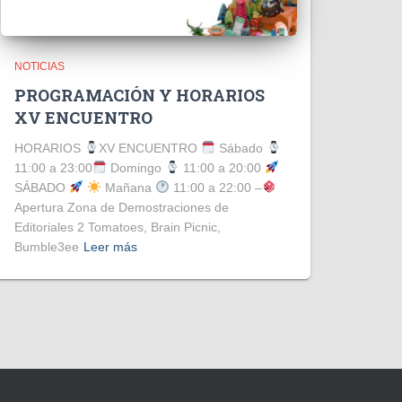
NOTICIAS
PROGRAMACIÓN Y HORARIOS
XV ENCUENTRO
HORARIOS
XV ENCUENTRO
Sábado
11:00 a 23:00
Domingo
11:00 a 20:00
SÁBADO
Mañana
11:00 a 22:00 –
Apertura Zona de Demostraciones de
Editoriales 2 Tomatoes, Brain Picnic,
Bumble3ee
Leer más