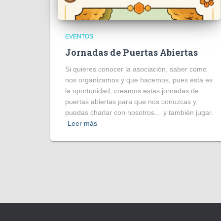
EVENTOS
Jornadas de Puertas Abiertas
Si quieres conocer la asociación, saber como
nos organizamos y que hacemos, pues esta es
la oportunidad, creamos estas jornadas de
puertas abiertas para que nos conozcas y
puedas charlar con nosotros… y también jugar.
Leer más